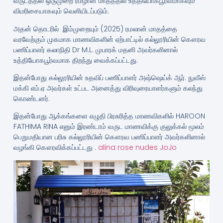
வருடத்தில் ஒருமுறை ரமழான் மாதத்தில் உத்தியோகபூர்வமாகவும்
விமரிசையாகவும் வெளியிடப்படும்.
அதன் தொடரில் இம்முறையும் (2025) ரமலான் மாதத்தை
வரவேற்கும் முகமாக மாணவிகளின் ஏற்பாட்டில் கல்லூரியின் கௌரவ
பணிப்பாளர் கலாநிதி Dr M.L. முபாரக் மதனி அவர்களினால்
உத்தியோகபூர்வமாக திறந்து வைக்கப்பட்டது.
இதன்போது கல்லூரியின் உதவிப் பணிப்பாளர் அஷ்ஷெய்க் ஆர். நுவீஸ்
மக்கி எம்.ஏ அவர்கள் உட்பட அனைத்து விரிவுரையாளர்களும் கலந்து
கொண்டனர்.
இதன்போது ஆக்கங்களை எழுதி பிரசுரித்த மாணவிகளில் HAROON
FATHIMA RINA எனும் இரண்டாம் வருட மாணவிக்கு குலுக்கல் மூலம்
பெறுமதியான பரிசு கல்லூரியின் கௌரவ பணிப்பாளர் அவர்களினால்
வழங்கி கௌரவிக்கப்பட்டது .
alina rose nudes JoJo