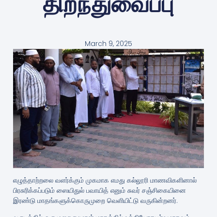
திறந்துவைப்பு
March 9, 2025
எழுத்தாற்றலை வளர்க்கும் முகமாக எமது கல்லூரி மாணவிகளினால்
பிரசுரிக்கப்படும் ஸையிதுல் பவாயித் எனும் சுவர் சஞ்சிகையினை
இரண்டு மாதங்களுக்கொருமுறை வெளியிட்டு வருகின்றனர்.