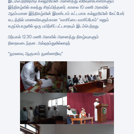
இடம்பெற்றதோடு கல்லூரியின் அனைத்து விரிவுரையாளர்களும்
இந்நிகழ்வில் கலந்து சிறப்பித்தனர். காலை 10 மணி அளவில்
ஆரம்பமான இந்நிகழ்வின் இரண்டாம் கட்டமாக கல்லூரியின் கேட்போர்
கூடத்தில் மாணவிகளுக்கான “வாசிப்பை வாசிப்போம்” எனும்
கருப்பொருளில் ஒரு பயிற்சிப் பட்டறையும் இடம்பெற்றது.
பிற்பகல் 12:30 மணி அளவில் அனைத்து நிகழ்வுகளும்
நிறைவடைந்தன. அல்ஹம்துலில்லாஹ்
“நூலளவு ஆகுமாம் நுண்ணறிவு”