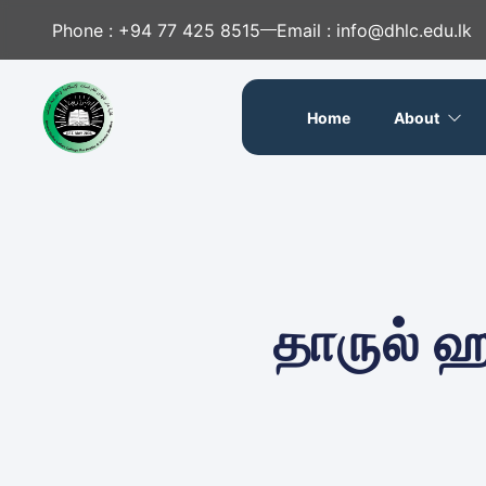
Phone : +94 77 425 8515
Email : info@dhlc.edu.lk
Home
About
தாருல் 