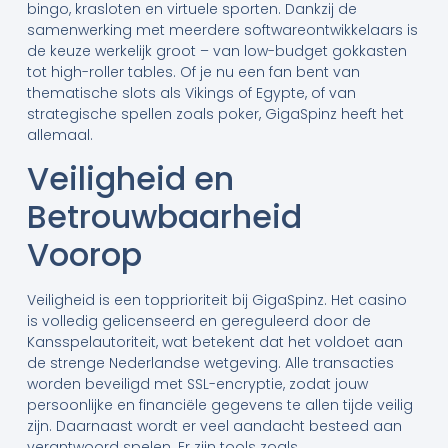
bingo, krasloten en virtuele sporten. Dankzij de
samenwerking met meerdere softwareontwikkelaars is
de keuze werkelijk groot – van low-budget gokkasten
tot high-roller tables. Of je nu een fan bent van
thematische slots als Vikings of Egypte, of van
strategische spellen zoals poker, GigaSpinz heeft het
allemaal.
Veiligheid en
Betrouwbaarheid
Voorop
Veiligheid is een topprioriteit bij GigaSpinz. Het casino
is volledig gelicenseerd en gereguleerd door de
Kansspelautoriteit, wat betekent dat het voldoet aan
de strenge Nederlandse wetgeving. Alle transacties
worden beveiligd met SSL-encryptie, zodat jouw
persoonlijke en financiële gegevens te allen tijde veilig
zijn. Daarnaast wordt er veel aandacht besteed aan
verantwoord spelen. Er zijn tools zoals