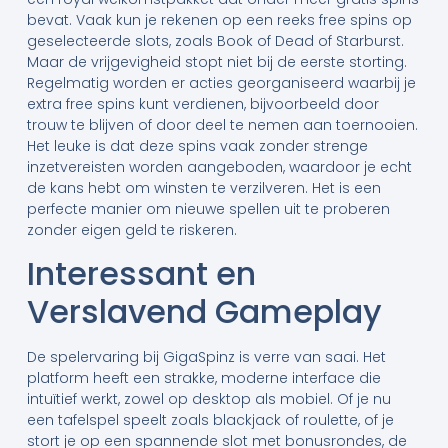
bevat. Vaak kun je rekenen op een reeks free spins op
geselecteerde slots, zoals Book of Dead of Starburst.
Maar de vrijgevigheid stopt niet bij de eerste storting.
Regelmatig worden er acties georganiseerd waarbij je
extra free spins kunt verdienen, bijvoorbeeld door
trouw te blijven of door deel te nemen aan toernooien.
Het leuke is dat deze spins vaak zonder strenge
inzetvereisten worden aangeboden, waardoor je echt
de kans hebt om winsten te verzilveren. Het is een
perfecte manier om nieuwe spellen uit te proberen
zonder eigen geld te riskeren.
Interessant en
Verslavend Gameplay
De spelervaring bij GigaSpinz is verre van saai. Het
platform heeft een strakke, moderne interface die
intuïtief werkt, zowel op desktop als mobiel. Of je nu
een tafelspel speelt zoals blackjack of roulette, of je
stort je op een spannende slot met bonusrondes, de