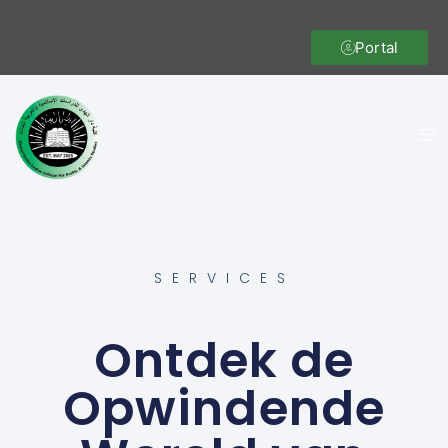
Portal
SERVICES
Ontdek de
Opwindende