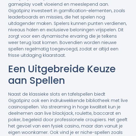
gameplay voelt vloeiend en meeslepend aan.
GigaSpinz investeert in gamification-elementen, zoals
leaderboards en missies, die het spelen nog
uitdagender maken. Spelers kunnen punten verdienen,
niveaus halen en exclusieve beloningen vrijspelen. Dit
zorgt voor een dynamische ervaring die je telkens
weer terug laat komen. Bovendien worden nieuwe
spellen regelmatig toegevoegd, zodat er altijd een
frisse uitdaging klaarstaat.
Een Uitgebreide Keuze
aan Spellen
Naast de klassieke slots en tafelspellen biedt
GigaSpinz ook een indrukwekkende bibliotheek met live
casinospellen. Via streaming in hoge kwaliteit kun je
deelnemen aan live blackjack, roulette, baccarat en
poker, begeleid door professionele croupiers. Het geeft
het gevoel van een fysiek casino, maar dan vanuit je
eigen woonkamer. Ook vind je er niche-spellen zoals