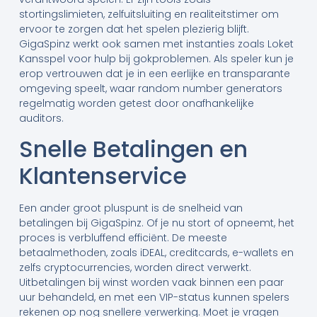
stortingslimieten, zelfuitsluiting en realiteitstimer om
ervoor te zorgen dat het spelen plezierig blijft.
GigaSpinz werkt ook samen met instanties zoals Loket
Kansspel voor hulp bij gokproblemen. Als speler kun je
erop vertrouwen dat je in een eerlijke en transparante
omgeving speelt, waar random number generators
regelmatig worden getest door onafhankelijke
auditors.
Snelle Betalingen en
Klantenservice
Een ander groot pluspunt is de snelheid van
betalingen bij GigaSpinz. Of je nu stort of opneemt, het
proces is verbluffend efficiënt. De meeste
betaalmethoden, zoals iDEAL, creditcards, e-wallets en
zelfs cryptocurrencies, worden direct verwerkt.
Uitbetalingen bij winst worden vaak binnen een paar
uur behandeld, en met een VIP-status kunnen spelers
rekenen op nog snellere verwerking. Moet je vragen