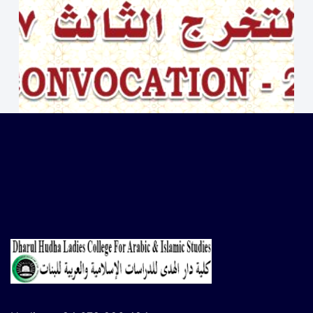
3வது பட்டமளிப்பு நிகழ்வு – 2026
April 1, 2026