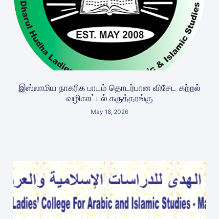
இஸ்லாமிய நாகரிக பாடம் தொடர்பான விசேட கற்றல்
வழிகாட்டல் கருத்தரங்கு
May 18, 2026